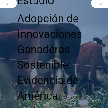
Estudio
Adopción de
Innovaciones
Ganaderas
Sostenible:
Evidencia de
América