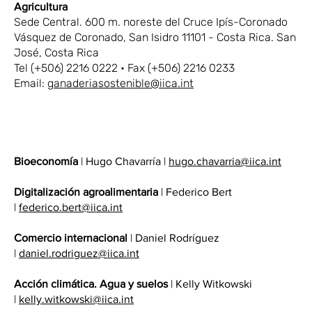
Agricultura
Sede Central. 600 m. noreste del Cruce Ipís-Coronado
Vásquez de Coronado, San Isidro 11101 - Costa Rica. San
José, Costa Rica
Tel (+506) 2216 0222 • Fax (+506) 2216 0233
Email:
ganaderiasostenible@iica.int
Bioeconomía
| Hugo Chavarría |
hugo.chavarria@iica.int
Digitalización agroalimentaria
| Federico Bert
|
federico.bert@iica.int
Comercio internacional
| Daniel Rodríguez
|
daniel.rodriguez@iica.int
Acción climática. Agua y suelos
| Kelly Witkowski
|
kelly.witkowski@iica.int